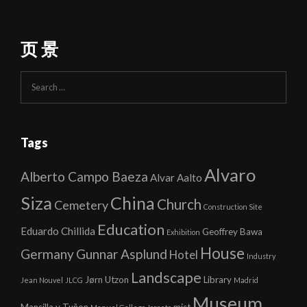
页 景
Search
for:
Tags
Alvaro
Alberto Campo Baeza
Alvar Aalto
Siza
China
Church
Cemetery
Construction Site
Education
Eduardo Chillida
Geoffrey Bawa
Exhibition
House
Germany
Gunnar Asplund
Hotel
Industry
Landscape
Jørn Utzon
Library
Jean Nouvel
JLCG
Madrid
Museum