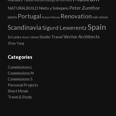
Mansilla y Tuñon
mist
Manuel Gallego Jorreto
Peter Zumthor
NATURALBUILD
Nieto y Sobejano
Portugal
Renovation
plants
ruin
Rafael Moneo
SANAA
Spain
Scandinavia
Sigurd Lewerentz
Vector Architects
Studio
Travel
Sri Lanka
stone
Steel
Zhao Yang
Categories
Commissions L
Commissions M
Commissions S
Personal Projects
Short Movie
Travel & Study