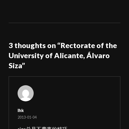
3 thoughts on “
Rectorate of the
University of Alicante, Álvaro
Siza
”
lhk
2013-01-04