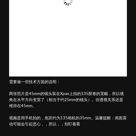
需要做一些技术方面的说明：
两张照片是45mm的镜头装在Xpan上拍的135胶卷的宽幅，所以视
角在水平方向变宽了（相当于约25mm的镜头）。但透视关系还是
维持在45mm。
视频是用手机拍的，焦距约为135相机的35mm。温馨提醒：画面震
动可能会引起恶心，，所以，，别盯着看