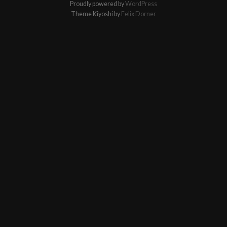
Proudly powered by
WordPress
Theme Kiyoshi by
Felix Dorner