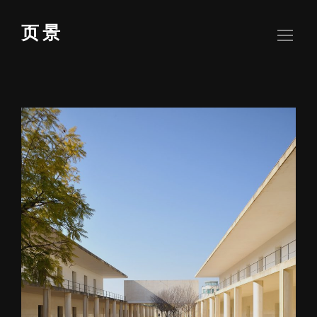
Skip
to
页 景
content