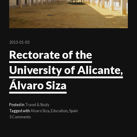
2013-01-03
Rectorate of the
University of Alicante,
Álvaro Siza
Posted in
Travel & Study
Tagged with
Alvaro Siza
,
Education
,
Spain
3 Comments